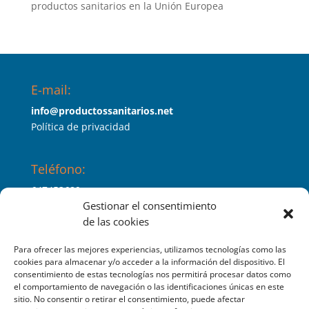
productos sanitarios en la Unión Europea
E-mail:
info@productossanitarios.net
Política de privacidad
Teléfono:
647453689
Gestionar el consentimiento
de las cookies
Índico es:
Para ofrecer las mejores experiencias, utilizamos tecnologías como las
SERPROSAN LEVANTE, S.L
cookies para almacenar y/o acceder a la información del dispositivo. El
consentimiento de estas tecnologías nos permitirá procesar datos como
Productos sanitarios
el comportamiento de navegación o las identificaciones únicas en este
sitio. No consentir o retirar el consentimiento, puede afectar