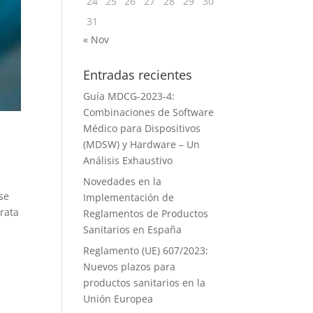
24
25
26
27
28
29
30
31
« Nov
Entradas recientes
Guía MDCG-2023-4:
Combinaciones de Software
Médico para Dispositivos
(MDSW) y Hardware – Un
Análisis Exhaustivo
Novedades en la
se
Implementación de
rata
Reglamentos de Productos
Sanitarios en España
Reglamento (UE) 607/2023:
Nuevos plazos para
productos sanitarios en la
Unión Europea