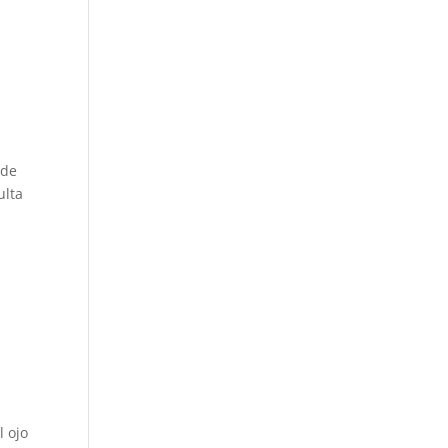
 de
ulta
l ojo