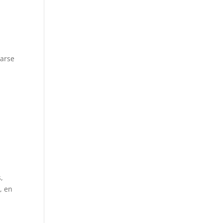
rarse
,
, en