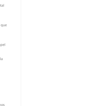
tal
o que
apel
la
enos