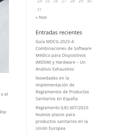
24
25
26
27
28
29
30
31
« Nov
Entradas recientes
Guía MDCG-2023-4:
Combinaciones de Software
Médico para Dispositivos
(MDSW) y Hardware – Un
Análisis Exhaustivo
Novedades en la
Implementación de
Reglamentos de Productos
 o el
Sanitarios en España
Reglamento (UE) 607/2023:
 Por
Nuevos plazos para
productos sanitarios en la
Unión Europea