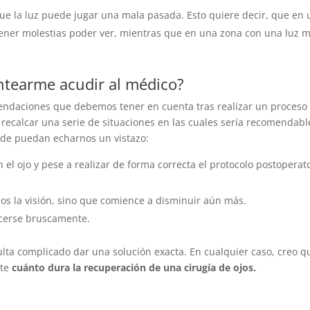
ue la luz puede jugar una mala pasada. Esto quiere decir, que en
tener molestias poder ver, mientras que en una zona con una luz 
tearme acudir al médico?
endaciones que debemos tener en cuenta tras realizar un proceso
a recalcar una serie de situaciones en las cuales sería recomendabl
nde puedan echarnos un vistazo:
l ojo y pese a realizar de forma correcta el protocolo postoperato
os la visión, sino que comience a disminuir aún más.
ecerse bruscamente.
ulta complicado dar una solución exacta. En cualquier caso, creo q
nte
cuánto dura la recuperación de una cirugía de ojos.