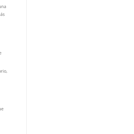
 una
más
e
rio,
ue