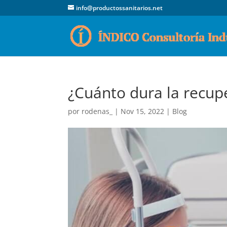
info@productossanitarios.net
¿Cuánto dura la recupe
por
rodenas_
|
Nov 15, 2022
|
Blog