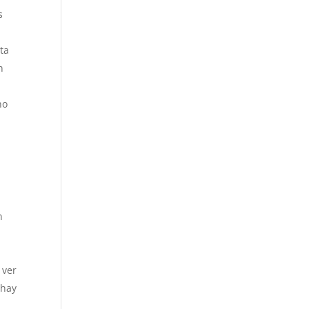
s
sta
n
no
n
 ver
 hay