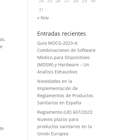
24
25
26
27
28
29
30
31
« Nov
Entradas recientes
os.
Guía MDCG-2023-4:
se
Combinaciones de Software
Médico para Dispositivos
(MDSW) y Hardware – Un
Análisis Exhaustivo
Novedades en la
Implementación de
Reglamentos de Productos
Sanitarios en España
Reglamento (UE) 607/2023:
Nuevos plazos para
productos sanitarios en la
te
Unión Europea