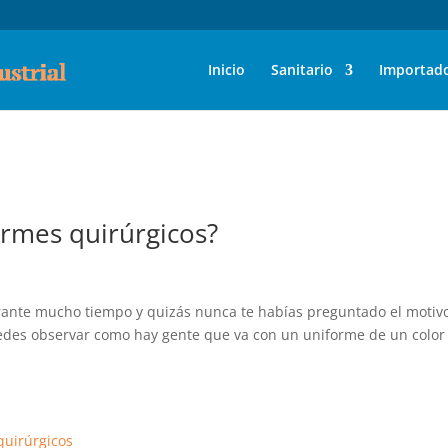
Inicio
Sanitario
Importad
ormes quirúrgicos?
urante mucho tiempo y quizás nunca te habías preguntado el motiv
uedes observar como hay gente que va con un uniforme de un color