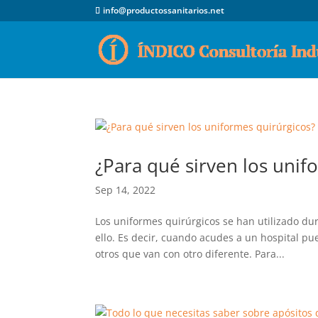
info@productossanitarios.net
¿Para qué sirven los unif
Sep 14, 2022
Los uniformes quirúrgicos se han utilizado d
ello. Es decir, cuando acudes a un hospital p
otros que van con otro diferente. Para...