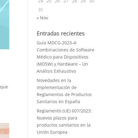
24
25
26
27
28
29
30
31
« Nov
Entradas recientes
Guía MDCG-2023-4:
Combinaciones de Software
Médico para Dispositivos
(MDSW) y Hardware – Un
Análisis Exhaustivo
Novedades en la
 que
Implementación de
s
Reglamentos de Productos
Sanitarios en España
Reglamento (UE) 607/2023:
Nuevos plazos para
productos sanitarios en la
Unión Europea