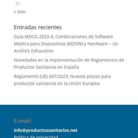
31
« Nov
Entradas recientes
Guía MDCG-2023-4: Combinaciones de Software
Médico para Dispositivos (MDSW) y Hardware – Un
Análisis Exhaustivo
Novedades en la Implementación de Reglamentos de
Productos Sanitarios en España
Reglamento (UE) 607/2023: Nuevos plazos para
productos sanitarios en la Unión Europea
E-mail:
info@productossanitarios.net
Política de privacidad