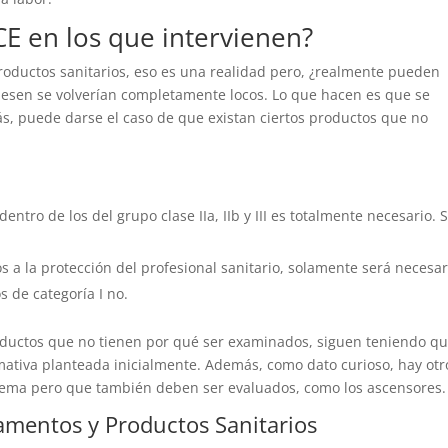
E en los que intervienen?
roductos sanitarios, eso es una realidad pero, ¿realmente pueden
iciesen se volverían completamente locos. Lo que hacen es que se
s, puede darse el caso de que existan ciertos productos que no
ntro de los del grupo clase IIa, IIb y III es totalmente necesario. 
 a la protección del profesional sanitario, solamente será necesar
os de categoría I no.
roductos que no tienen por qué ser examinados, siguen teniendo q
tiva planteada inicialmente. Además, como dato curioso, hay otr
tema pero que también deben ser evaluados, como los ascensores.
amentos y Productos Sanitarios