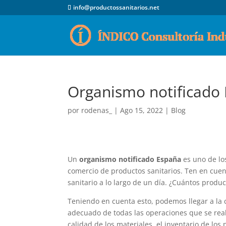
info@productossanitarios.net
Organismo notificado 
por
rodenas_
|
Ago 15, 2022
|
Blog
Un
organismo notificado España
es uno de los
comercio de productos sanitarios. Ten en cuen
sanitario a lo largo de un día. ¿Cuántos produc
Teniendo en cuenta esto, podemos llegar a la
adecuado de todas las operaciones que se real
calidad de los materiales, el inventario de lo