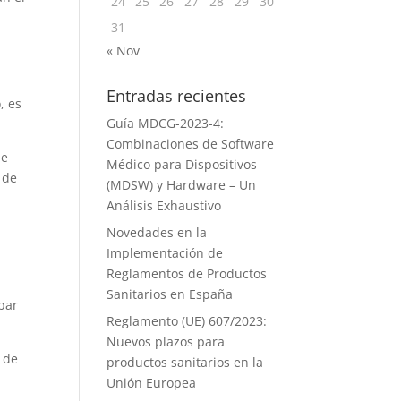
24
25
26
27
28
29
30
31
« Nov
Entradas recientes
, es
Guía MDCG-2023-4:
Combinaciones de Software
de
Médico para Dispositivos
 de
(MDSW) y Hardware – Un
Análisis Exhaustivo
Novedades en la
Implementación de
Reglamentos de Productos
Sanitarios en España
bar
Reglamento (UE) 607/2023:
Nuevos plazos para
 de
productos sanitarios en la
Unión Europea