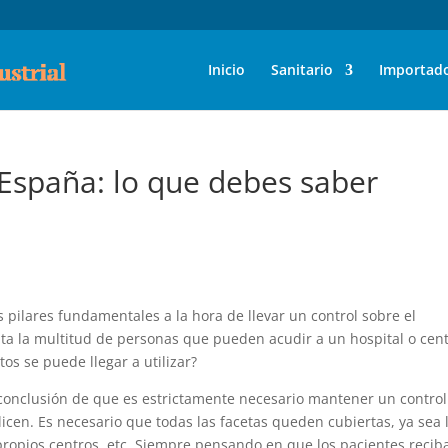
Inicio
Sanitario
Importad
España: lo que debes saber
 pilares fundamentales a la hora de llevar un control sobre el
ta la multitud de personas que pueden acudir a un hospital o cen
tos se puede llegar a utilizar?
 conclusión de que es estrictamente necesario mantener un control
icen. Es necesario que todas las facetas queden cubiertas, ya sea 
s propios centros, etc. Siempre pensando en que los pacientes recib