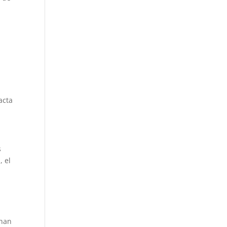
e
acta
s
, el
 han