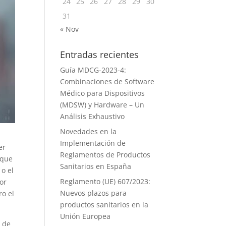
24
25
26
27
28
29
30
31
« Nov
Entradas recientes
Guía MDCG-2023-4:
Combinaciones de Software
Médico para Dispositivos
(MDSW) y Hardware – Un
Análisis Exhaustivo
Novedades en la
Implementación de
er
Reglamentos de Productos
 que
Sanitarios en España
 o el
Reglamento (UE) 607/2023:
or
Nuevos plazos para
ro el
productos sanitarios en la
Unión Europea
, de