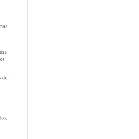
rmas
zase
mos
s del
l
tos,