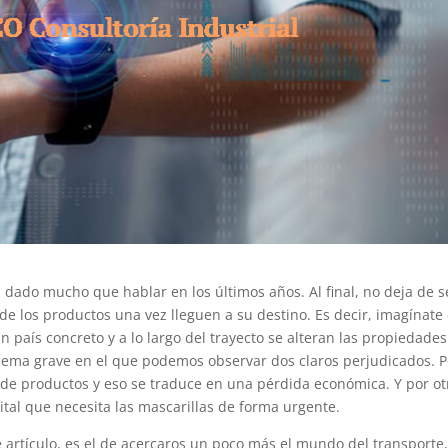
dado mucho que hablar en los últimos años. Al final, no deja de s
de los productos una vez lleguen a su destino. Es decir, imagínate
 país concreto y a lo largo del trayecto se alteran las propiedades
blema grave en el que podemos observar dos claros perjudicados. P
 de productos y eso se traduce en una pérdida económica. Y por ot
tal que necesita las mascarillas de forma urgente.
 artículo, es el de acercaros un poco más el mundo del transporte