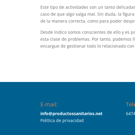
Este tipo de actividades son un tanto delicada
caso de que algo salga mal. Sin duda, la figur
de la manera correcta, como para poder despr
Desde índico somos conscientes de ello y es p
esta clase de problemas. Por tanto, podemos l
encargue de gestionar todo lo relacionado con
E-mail:
Tel
info@productossanitarios.net
647
Política de privacidad