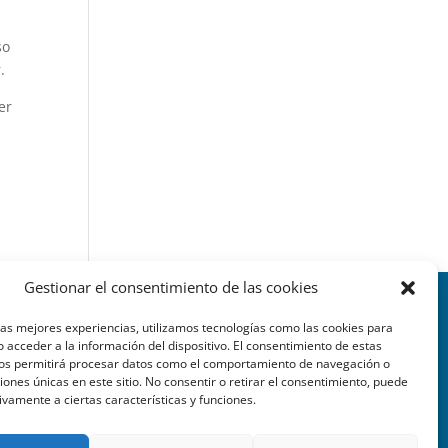
so
.
er
Gestionar el consentimiento de las cookies
las mejores experiencias, utilizamos tecnologías como las cookies para
Dirección:
 acceder a la información del dispositivo. El consentimiento de estas
nos permitirá procesar datos como el comportamiento de navegación o
Poeta Querol, 11 – 1ª 46002 –
ciones únicas en este sitio. No consentir o retirar el consentimiento, puede
Valencia (Spain)
ivamente a ciertas características y funciones.